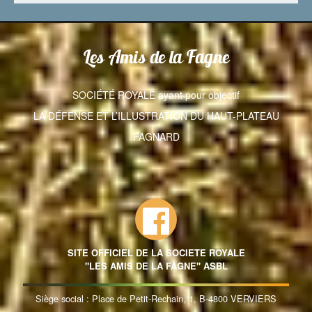
Les Amis de la Fagne
SOCIÉTÉ ROYALE ayant pour objectif
LA DÉFENSE ET L’ILLUSTRATION DU HAUT-PLATEAU
FAGNARD
SITE OFFICIEL DE LA SOCIETE ROYALE
"LES AMIS DE LA FAGNE" ASBL
Siège social : Place de Petit-Rechain, 1, B-4800 VERVIERS