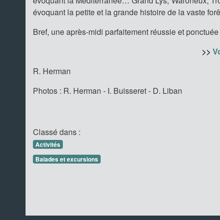
évoquant la Méditerranée… Grand Lys, Waroneux, Tro
évoquant la petite et la grande histoire de la vaste for
Bref, une après-midi parfaitement réussie et ponctuée 
>>
Vo
R. Herman
Photos : R. Herman - I. Buisseret - D. Liban
Classé dans :
Activités
Balades et excursions