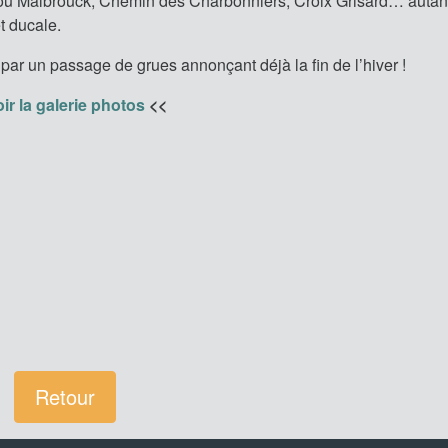
u Malbrouck, Chemin des Charbonniers, Croix Grisard… autant
êt ducale.
par un passage de grues annonçant déjà la fin de l’hiver !
ir la galerie photos
<<
Retour