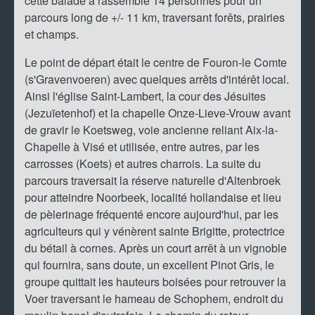
cette balade a rassemblé 14 personnes pour un
parcours long de +/- 11 km, traversant forêts, prairies
et champs.
Le point de départ était le centre de Fouron-le Comte
(s'Gravenvoeren) avec quelques arrêts d'intérêt local.
Ainsi l'église Saint-Lambert, la cour des Jésuites
(Jezuïetenhof) et la chapelle Onze-Lieve-Vrouw avant
de gravir le Koetsweg, voie ancienne reliant Aix-la-
Chapelle à Visé et utilisée, entre autres, par les
carrosses (Koets) et autres charrois. La suite du
parcours traversait la réserve naturelle d'Altenbroek
pour atteindre Noorbeek, localité hollandaise et lieu
de pèlerinage fréquenté encore aujourd'hui, par les
agriculteurs qui y vénèrent sainte Brigitte, protectrice
du bétail à cornes. Après un court arrêt à un vignoble
qui fournira, sans doute, un excellent Pinot Gris, le
groupe quittait les hauteurs boisées pour retrouver la
Voer traversant le hameau de Schophem, endroit du