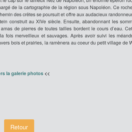
nt le cap sur le fameux Nez de Napoléon, un énorme éperon ro
rgé de la cartographie de la région sous Napoléon. Ce rocher
chemin des crêtes se poursuit et offre aux audacieux randonneur
ein construit au XIVe siècle. Ensuite, abandonnant les somm
amas de pierres de toutes tailles bordent le cours d’eau. Cet
a fois merveilleux et sauvages. Après avoir suivi les méand
avers bois et prairies, la ramènera au coeur du petit village de 
rs la galerie photos
<<
Retour