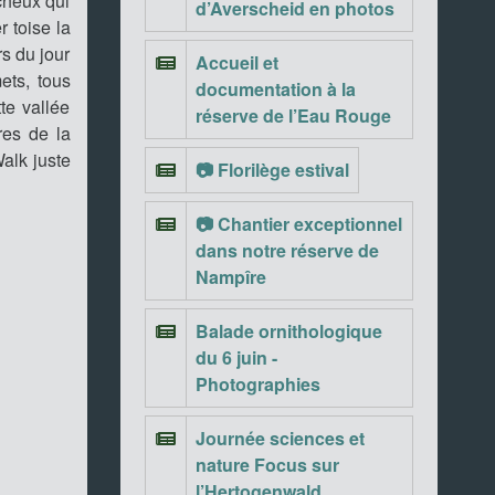
cheux qui
d’Averscheid en photos
 toise la
s du jour
Accueil et
ets, tous
documentation à la
te vallée
réserve de l’Eau Rouge
res de la
Walk juste
📷 Florilège estival
📷 Chantier exceptionnel
dans notre réserve de
Nampîre
Balade ornithologique
du 6 juin -
Photographies
Journée sciences et
nature Focus sur
l’Hertogenwald