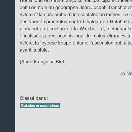
Dominique et Anne-Françoise, les participants mette
doit son nom au géographe Jean-Joseph Tranchot cha
rivière et la surplombe d’une centaine de mètres. Le 
des vues imprenables sur le Château de Reinhardst
plongent en direction de la Warche. Là, d’étonnants 
encaissée a des accents pour le moins étranges à l
rivière, la joyeuse troupe entame l’ascension qui, à tr
avant la pluie.
(Anne-Françoise Biet )
>>
Ve
Classé dans :
Balades et excursions