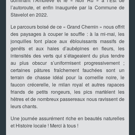
dominant l’Amblève et le « Noir Ru » à l’Est de
l’autoroute, et enfin inaugurée par la Commune de
Stavelot en 2022.
Le parcours boisé de ce « Grand Chemin » nous offrit
des paysages à couper le souffle : à la mi-mai, les
jonquilles font place aux éblouissants massifs de
genêts et aux haies d’aubépines en fleurs, les
intensités des verts qui s’étageaient du plus tendre
au plus obscur s’uniformisent progressivement ;
certaines pâtures fraîchement fauchées sont un
terrain de chasse idéal pour la corneille noire, le
faucon crécerelle, le milan royal et autres rapaces
friands de petits rongeurs, les pics martèlent les
hêtres et de nombreux passereaux nous ravissent de
leurs chants.
Une journée assurément riche en beautés naturelles
et Histoire locale ! Merci à tous !