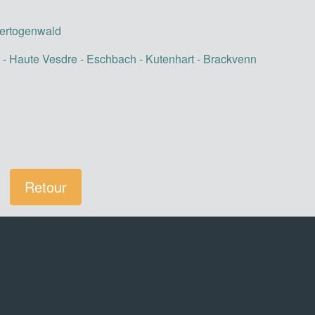
 Hertogenwald
 - Haute Vesdre - Eschbach - Kutenhart - Brackvenn
Retour