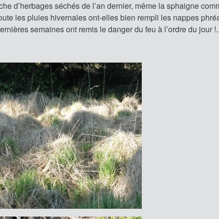
uche d’herbages séchés de l’an dernier, même la sphaigne co
doute les pluies hivernales ont-elles bien rempli les nappes phré
dernières semaines ont remis le danger du feu à l’ordre du jour !.