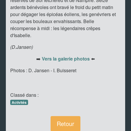
réserves de Sol fetchereu et de Nampire. Seize
ardents bénévoles ont bravé le froid du petit matin
pour dégager les épicéas éoliens, les genévriers et
couper les bouleaux envahissants. Belle
récompense à midi : les légendaires crêpes
d'Isabelle.
(D.Jansen)
➡️
Vers la galerie photos
⬅️
Photos : D. Jansen - I. Buisseret
Classé dans :
Activités
Retour