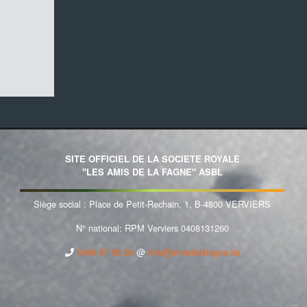
SITE OFFICIEL DE LA SOCIETE ROYALE
"LES AMIS DE LA FAGNE" ASBL
Siège social : Place de Petit-Rechain, 1, B-4800 VERVIERS
N° national: RPM Verviers 0408131260
0496 87 58 28
@
info@amisdelafagne.be