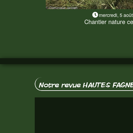
mercredi, 5 aoû
Chantier nature ce 
Chantier nature ce
Sécheresse oblige, le chantier nature de
sans matériel thermique. Nous en a
Lire la suite
Notre revue HAUTES FAGN