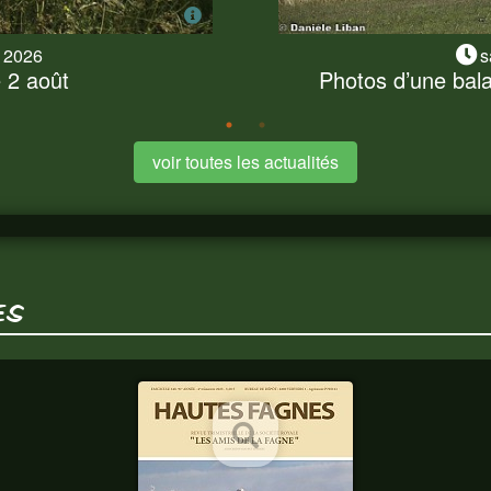
t 2026
s
2 août
Photos d’une bal
 2 août
Photos d’une bala
 ce 2 août a dû s'exécuter
Nous nous sommes presque
vons profité pour...
balade champêtre et fores
voir toutes les actualités
ES
HAUTES