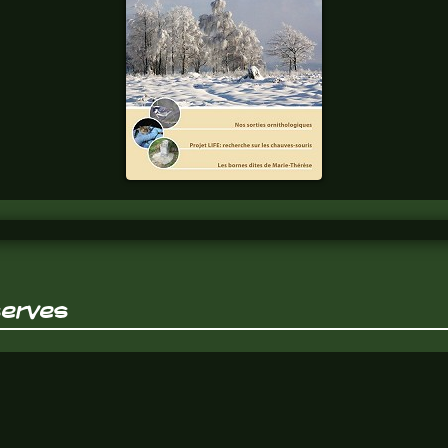
FAGNES
n°337
Chaque trimestre,
tous les thèmes
fagnards y sont
abordés. Abonnez
vous.
serves