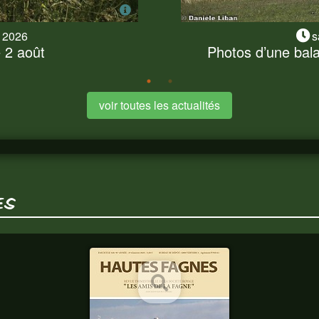
t 2026
s
2 août
Photos d’une bal
 2 août
Photos d’une bala
 ce 2 août a dû s'exécuter
Nous nous sommes presque
vons profité pour...
balade champêtre et fores
voir toutes les actualités
ES
HAUTES