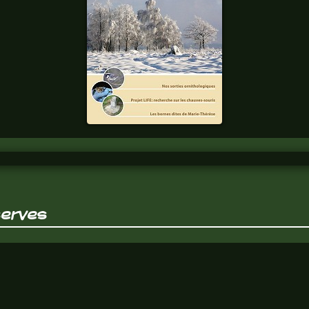
FAGNES
n°337
Chaque trimestre,
tous les thèmes
fagnards y sont
abordés. Abonnez
vous.
serves