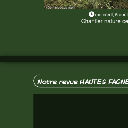
mercredi, 5 aoû
Chantier nature ce 
Chantier nature ce
Sécheresse oblige, le chantier nature de
sans matériel thermique. Nous en a
Lire la suite
Notre revue HAUTES FAGN