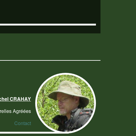
chel CRAHAY
relles Agréées
Contact