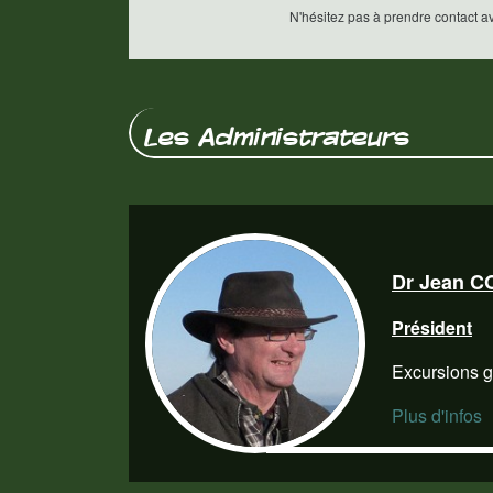
N'hésitez pas à prendre contact a
Les Administrateurs
Dr Jean 
Président
Excursions g
Plus d'infos