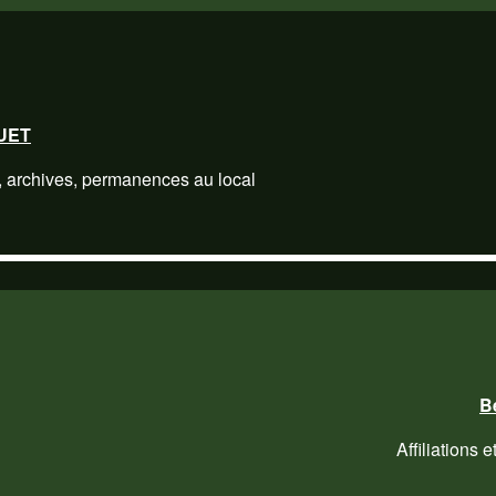
QUET
, archives, permanences au local
B
Affiliations