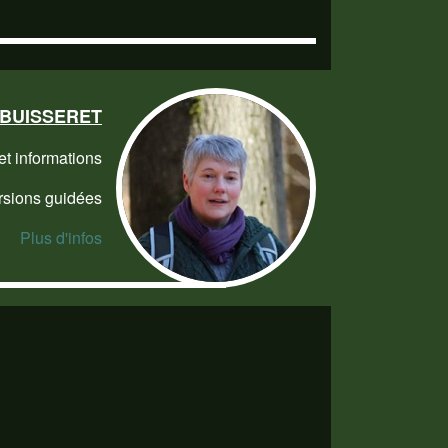
e BUISSERET
et informations
rsions guidées
Plus d'infos