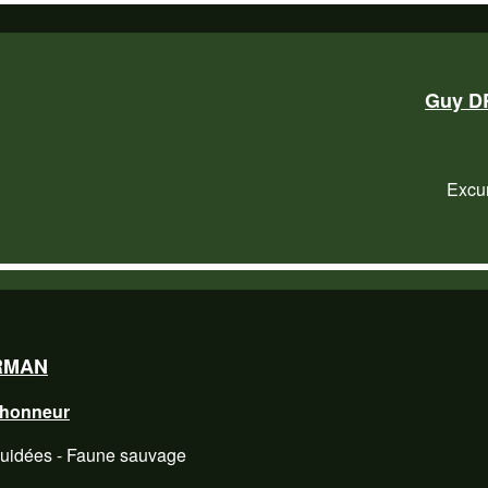
Guy 
Excu
RMAN
'honneur
guidées - Faune sauvage