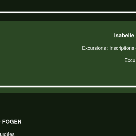
Isabell
Excursions : inscriptions 
Excu
e FOGEN
guidées