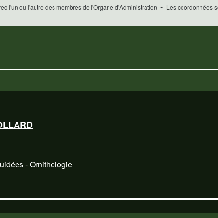
-
vec l'un ou l'autre des membres de l'Organe d'Administration
Les coordonnées son
COLLARD
uidées - Ornithologie