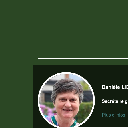
Danièle L
Secrétaire 
Plus d'infos