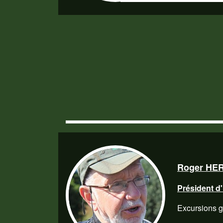
Roger HE
Président d
Excursions 