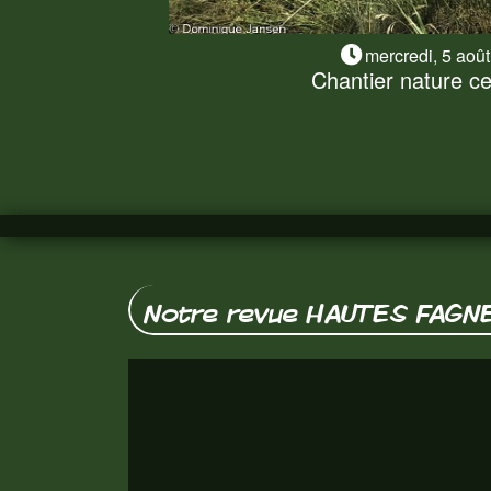
mercredi, 5 aoû
Chantier nature ce 
Chantier nature ce
Sécheresse oblige, le chantier nature de
sans matériel thermique. Nous en a
Lire la suite
Notre revue HAUTES FAGN