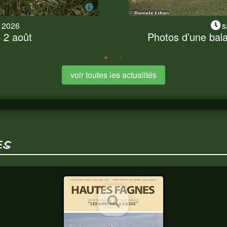
t 2026
s
2 août
Photos d’une bal
 2 août
Photos d’une bala
 ce 2 août a dû s'exécuter
Nous nous sommes presque
vons profité pour...
balade champêtre et fores
voir toutes les actualités
ES
HAUTES