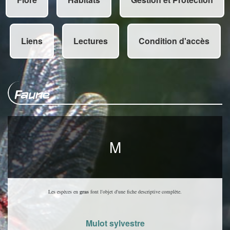
Liens
Lectures
Condition d'accès
Faune
M
Les espèces en
gras
font l'objet d'une fiche descriptive complète.
Mulot sylvestre