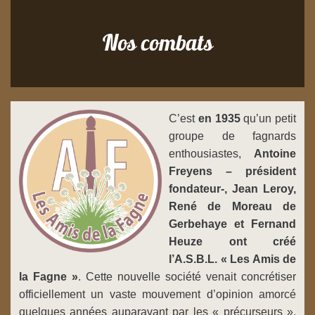
Nos combats
C’est
en 1935
qu’un petit
groupe de fagnards
enthousiastes,
Antoine
Freyens – président
fondateur-, Jean Leroy,
René de Moreau de
Gerbehaye et Fernand
Heuze ont créé
l’A.S.B.L. « Les Amis de
la Fagne »
. Cette nouvelle société venait concrétiser
officiellement un vaste mouvement d’opinion amorcé
quelques années auparavant par les « précurseurs »,