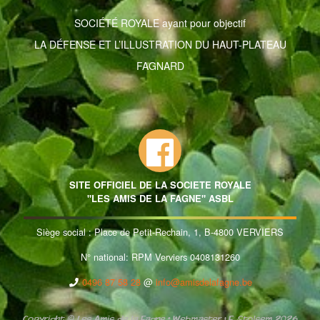
SOCIÉTÉ ROYALE ayant pour objectif
LA DÉFENSE ET L’ILLUSTRATION DU HAUT-PLATEAU
FAGNARD
SITE OFFICIEL DE LA SOCIETE ROYALE
"LES AMIS DE LA FAGNE" ASBL
Siège social : Place de Petit-Rechain, 1, B-4800 VERVIERS
N° national: RPM Verviers 0408131260
0496 87 58 28
@
info@amisdelafagne.be
Copyright © Les Amis de la Fagne • Webmaster : F. Stolsem 2026