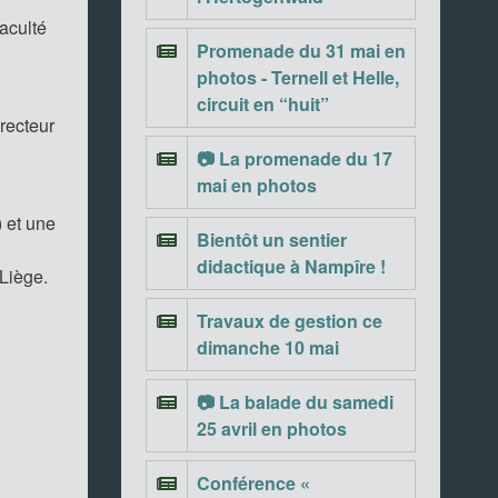
aculté
Promenade du 31 mai en
photos - Ternell et Helle,
circuit en “huit”
irecteur
📷 La promenade du 17
mai en photos
) et une
Bientôt un sentier
didactique à Nampîre !
ULiège.
Travaux de gestion ce
dimanche 10 mai
📷 La balade du samedi
25 avril en photos
Conférence «